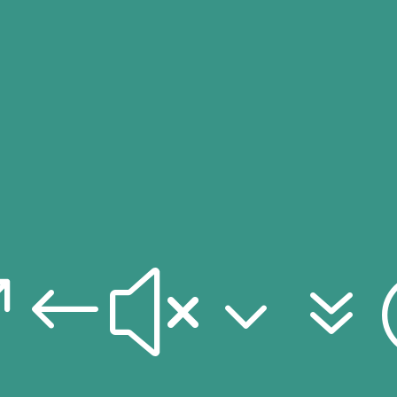
&#x37